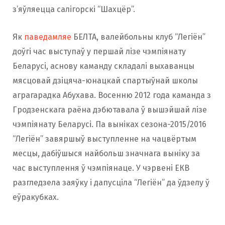
з’яўляецца салігорскі “Шахцёр”.
Як
паведамляе
БЕЛТА, валейбольны клуб “Легіён”
доўгі час выступаў у першай лізе чэмпіянату
Беларусі, аснову каманду складалі выхаванцы
мясцовай дзіцяча-юнацкай спартыўнай школы
аграгарадка Абухава. Восенню 2012 года каманда з
Гродзенскага раёна дэбютавала ў вышэйшай лізе
чэмпіянату Беларусі. Па выніках сезона-2015/2016
“Легіён” завяршыў выступленне на чацвёртым
месцы, дабіўшыся найбольш значнага выніку за
час выступлення ў чэмпіянаце. У чэрвені ЕКВ
разгледзела заяўку і дапусціла “Легіён” да ўдзелу ў
еўракубках.