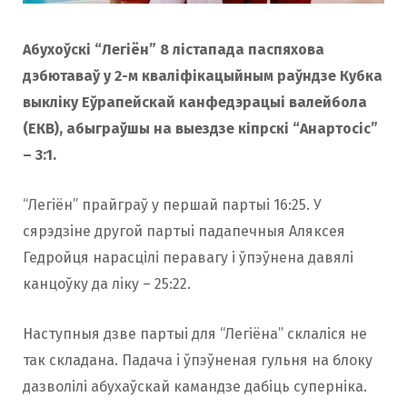
o
r
Абухоўскі “Легіён” 8 лістапада паспяхова
дэбютаваў у 2-м кваліфікацыйным раўндзе Кубка
k
a
выкліку Еўрапейскай канфедэрацыі валейбола
(ЕКВ), абыграўшы на выездзе кіпрскі “Анартосіс”
m
– 3:1.
“Легіён” прайграў у першай партыі 16:25. У
сярэдзіне другой партыі падапечныя Аляксея
Гедройця нарасцілі перавагу і ўпэўнена давялі
канцоўку да лiку – 25:22.
Наступныя дзве партыі для “Легіёна” склаліся не
так складана. Падача і ўпэўненая гульня на блоку
дазволілі абухаўскай камандзе дабіць суперніка.