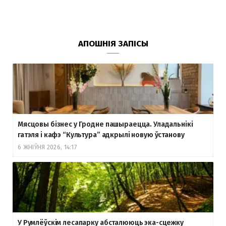
АПОШНІЯ ЗАПІСЫ
Мясцовы бізнес у Гродне пашыраецца. Уладальнікі
гатэля і кафэ “Культура” адкрылі новую ўстанову
6 ЖНІЎНЯ 2026, 14:17
У Румлёўскім лесапарку абсталююць эка-сцежку