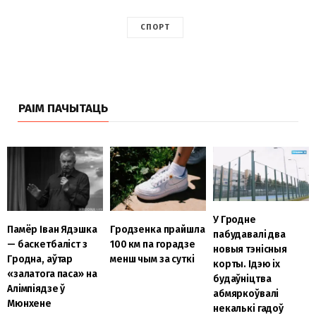
СПОРТ
РАІМ ПАЧЫТАЦЬ
У Гродне
Памёр Іван Ядэшка
Гродзенка прайшла
пабудавалі два
— баскетбаліст з
100 км па горадзе
новыя тэнісныя
Гродна, аўтар
менш чым за суткі
корты. Ідэю іх
«залатога паса» на
будаўніцтва
Алімпіядзе ў
абмяркоўвалі
Мюнхене
некалькі гадоў