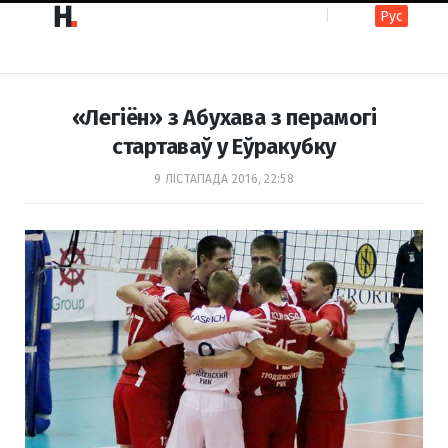
Рус
F
I
«Легіён» з Абухава з перамогі
a
n
стартаваў у Еўракубку
9 ЛІСТАПАДА 2016, 22:58
c
s
e
t
b
a
o
g