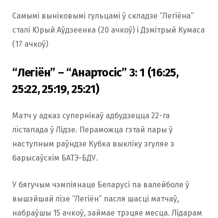
Самымі выніковымі гульцамі ў складзе “Легіёна”
сталі Юрый Аўдзеенка (20 ачкоў) і Дзмітрый Кумаса
(17 ачкоў)
“Легіён” – “Анартосіс” 3: 1 (16:25,
25:22, 25:19, 25:21)
Матч у адказ супернікаў адбудзецца 22-га
лicтапада ў Лідзе. Пераможца гэтай пары ў
наступным раўндзе Кубка выкліку згуляе з
барысаўскім БАТЭ-БДУ.
У бягучым чэмпіянаце Беларусі па валейболе ў
вышэйшай лізе “Легіён” пасля шасці матчаў,
набраўшы 15 ачкоў, займае трэцяе месца. Лідарам