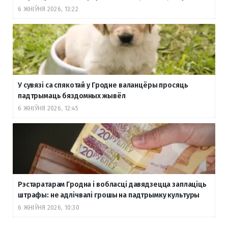
6 ЖНІЎНЯ 2026, 13:22
У сувязі са спякотай у Гродне валанцёры просяць
падтрымаць бяздомных жывёл
6 ЖНІЎНЯ 2026, 12:45
Рэстаратарам Гродна і вобласці давядзецца заплаціць
штрафы: не адлічвалі грошы на падтрымку культуры
6 ЖНІЎНЯ 2026, 10:30