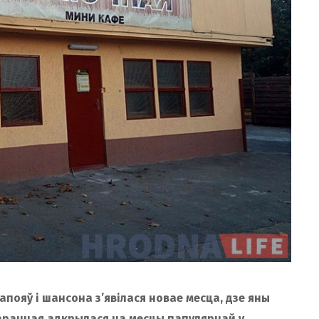
апояў і шансона з’явілася новае месца, дзе яны
чарачная адкрылася на месцы папулярнай у