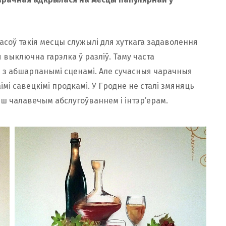
часоў такія месцы служылі для хуткага задаволення
я выключна гарэлка ў разліў. Таму часта
і з абшарпанымі сценамі. Але сучасныя чарачныя
мі савецкімі продкамі. У Гродне не сталі змяняць
льш чалавечым абслугоўваннем і інтэр’ерам.