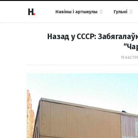
Навіны і артыкулы
Гульні
Назад у СССР: Забягалаў
“Ча
19 КАСТРЫ