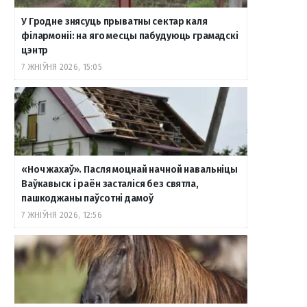
У Гродне знясуць прыватны сектар каля
o
r
a
e
к
філармоніі: на яго месцы пабудуюць грамадскі
цэнтр
7 ЖНІЎНЯ 2026, 15:05
k
a
m
т
m
е
«Ноч жахаў». Пасля моцнай начной навальніцы
Ваўкавыск і раён засталіся без святла,
пашкоджаны паўсотні дамоў
7 ЖНІЎНЯ 2026, 12:56