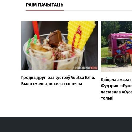
РАІМ ПАЧЫТАЦЬ
Гродна другі раз сустрэў Vulitsa Ezha.
Дзіцячая мара п
Было смачна, весела і сонечна
Фудтрак «Ружо
частавала «Сусе
толькі