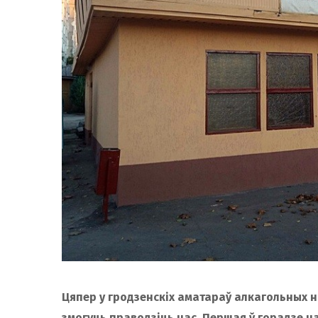
Цяпер у гродзенскіх аматараў алкагольных н
змогуць праводзіць час. Першая ў горадзе 