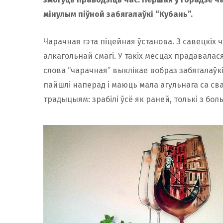
мінулым піўной забягалаўкі “Кубань”.
Чарачная гэта піцейная ўстанова. З савецкіх 
алкагольнай смагі. У такіх месцах прадавалас
слова “чарачная” выклікае вобраз забягалаўк
пайшлі наперад і маюць мала агульнага са сваі
традыцыям: зрабілі ўсё як раней, толькі з бо