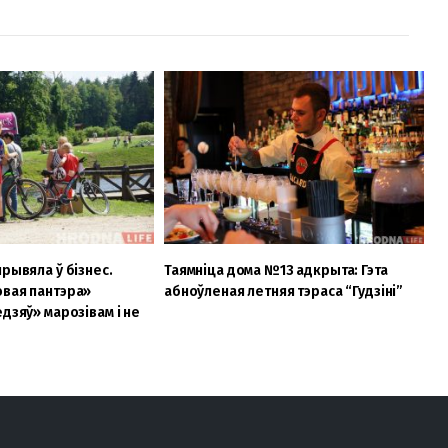
рывяла ў бізнес.
Таямніца дома №13 адкрыта: Гэта
вая пантэра»
абноўленая летняя тэраса “Гудзіні”
дзяў» марозівам і не