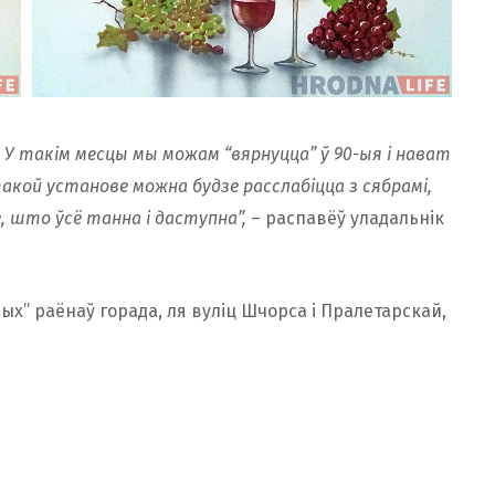
. У такім месцы мы можам “вярнуцца” ў 90-ыя і нават
такой установе можна будзе расслабіцца з сябрамі,
е, што ўсё танна і даступна”,
– распавёў уладальнік
ых” раёнаў горада, ля вуліц Шчорса і Пралетарскай,