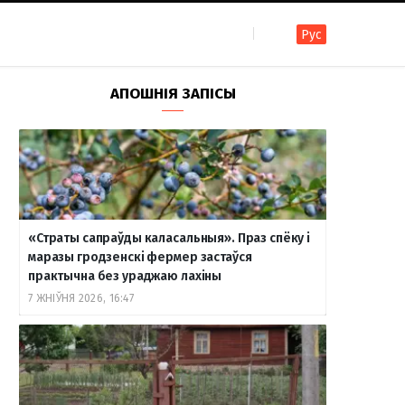
Рус
F
I
T
R
Y
В
АПОШНІЯ ЗАПІСЫ
a
n
e
S
o
к
c
s
l
S
u
о
«Страты сапраўды каласальныя». Праз спёку і
e
t
e
T
н
маразы гродзенскі фермер застаўся
практычна без ураджаю лахіны
7 ЖНІЎНЯ 2026, 16:47
b
a
g
u
т
o
g
r
b
а