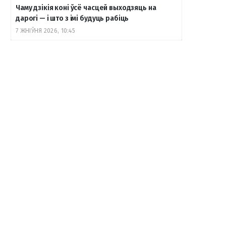
Чаму дзікія коні ўсё часцей выходзяць на
дарогі — і што з імі будуць рабіць
7 ЖНІЎНЯ 2026, 10:45