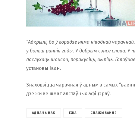
“Адкрылі, бо ў горадзе няма ніводнай чарачнай
у больш раннія гады. У добрым сэнсе слова. У 
паслухаць шансон, перакусіць, выпіць. Галоўна
установы Іван.
Знаходзіцца чарачная ў адным з самых “ваенн
дзе жыве шмат адстаўных афіцэраў.
АДПАЧЫНАК
ЕЖА
СПАЖЫВАННЕ