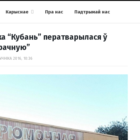
Карыснае
Пра нас
Падтрымай нас
ка “Кубань” ператварылася ў
рачную”
ЧНІКА 2016, 10:36