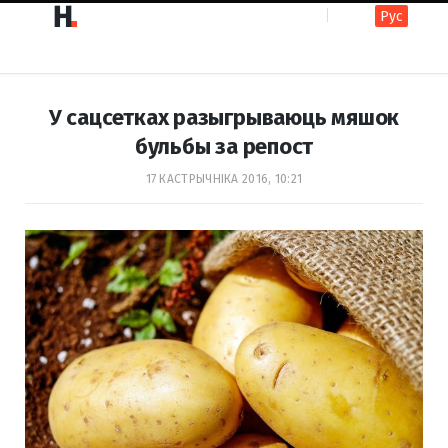
Рус
F
I
У сацсетках разыгрываюць мяшок
a
n
бульбы за репост
17 КАСТРЫЧНІКА 2016, 10:21
c
s
e
t
b
a
o
g