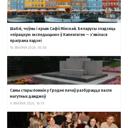
Шаблі, чоўны і крыж Сафіі Мінскай. Беларусы зладзяць
«пірацкую экспедыцыю» ў Капенгаген — з’явілася
праграма падзеі
10 ЖНІЎНЯ 2026, 05:00
Самы стары помнік у Гродне пачаў разбурацца пасля
магутных дажджоў
9 ЖНІЎНЯ 2026, 16:19