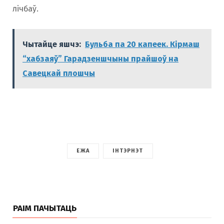
лічбаў.
Чытайце яшчэ:
Бульба па 20 капеек. Кірмаш
“хабзаяў” Гарадзеншчыны прайшоў на
Савецкай плошчы
ЕЖА
ІНТЭРНЭТ
РАІМ ПАЧЫТАЦЬ