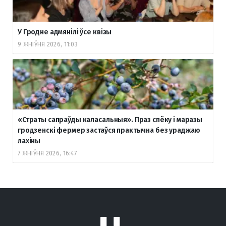
У Гродне адмянілі ўсе квізы
9 ЖНІЎНЯ 2026, 11:03
«Страты сапраўды каласальныя». Праз спёку і маразы
гродзенскі фермер застаўся практычна без ураджаю
лахіны
7 ЖНІЎНЯ 2026, 16:47