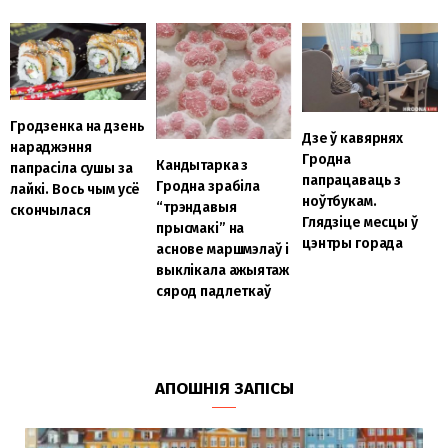
Гродзенка на дзень
Дзе ў кавярнях
нараджэння
Гродна
Кандытарка з
папрасіла сушы за
папрацаваць з
Гродна зрабіла
лайкі. Вось чым усё
ноўтбукам.
“трэндавыя
скончылася
Глядзіце месцы ў
прысмакі” на
цэнтры горада
аснове маршмэлаў і
выклікала ажыятаж
сярод падлеткаў
АПОШНІЯ ЗАПІСЫ