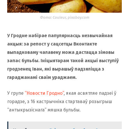
o
r
Фота: Couleur, pixabay.com
k
a
У Гродне набірае папулярнасць незвычайная
акцыя: за репост у сацсетцы Вконтакте
m
выпадковаму чалавеку можа дастацца зімовы
запас бульбы. Ініцыятарам такой акцыі выступіў
гродзенец Іван, які вырашыў падзяліцца з
гараджанамі сваім ураджаем.
У групе
“Новости Гродно”
, якая асвятляе падзеі ў
горадзе, з 16 кастрычніка стартаваў розыгрыш
“антыкрызіснага” мяшка бульбы.