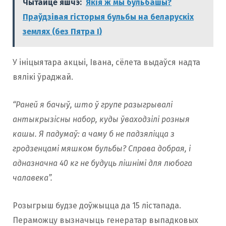
Чытайце яшчэ:
Якія ж мы бульбашы?
Праўдзівая гісторыя бульбы на беларускіх
землях (без Пятра І)
У ініцыятара акцыі, Івана, сёлета выдаўся надта
вялікі ўраджай.
“Раней я бачыў, што ў групе разыгрывалі
антыкрызісны набор, куды ўваходзілі розныя
кашы. Я падумаў: а чаму б не падзяліцца з
гродзенцамі мяшком бульбы? Справа добрая, і
адназначна 40 кг не будуць лішнімі для любога
чалавека”.
Розыгрыш будзе доўжыцца да 15 лістапада.
Пераможцу вызначыць генератар выпадковых