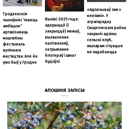
«Адпачываў там з
Гродзенскія
кентамі». У
Вынікі 2025 года:
чыноўнікі “маюць
аграгарадку
адкрыццё (і
амбіцыю”
Смаргонскага раёна
закрыццё) межаў,
арганізаваць
закрылі адзіны
вызваленне
маштабны
сельскі клуб,
палітвязняў,
фестываль
жыхарам сітуацыя
затрыманне
вулічнага
не падабаецца
блогераў і шмат
мастацтва. Але ён
будоўлі
ужо быў у Гродне
АПОШНІЯ ЗАПІСЫ