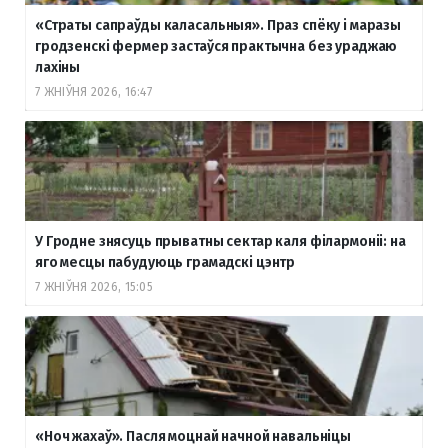
«Страты сапраўды каласальныя». Праз спёку і маразы
гродзенскі фермер застаўся практычна без ураджаю
лахіны
7 ЖНІЎНЯ 2026, 16:47
У Гродне знясуць прыватны сектар каля філармоніі: на
яго месцы пабудуюць грамадскі цэнтр
7 ЖНІЎНЯ 2026, 15:05
«Ноч жахаў». Пасля моцнай начной навальніцы