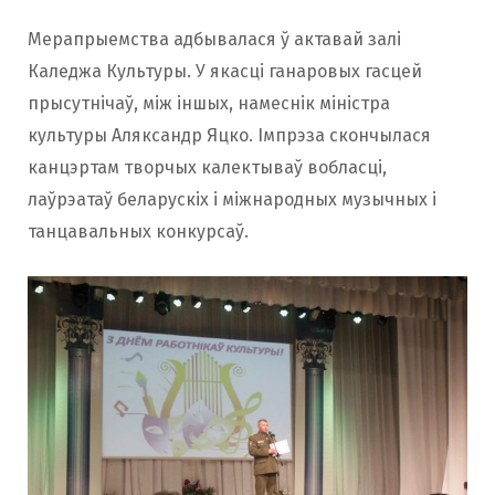
o
r
Мерапрыемства адбывалася ў актавай залі
Каледжа Культуры. У якасці ганаровых гасцей
прысутнічаў, між іншых, намеснік міністра
k
a
культуры Аляксандр Яцко. Імпрэза скончылася
канцэртам творчых калектываў вобласці,
m
лаўрэатаў беларускіх і міжнародных музычных і
танцавальных конкурсаў.