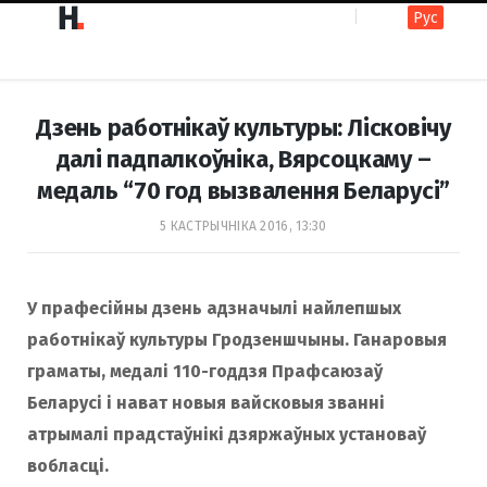
Рус
F
I
Дзень работнікаў культуры: Лісковічу
a
n
далі падпалкоўніка, Вярсоцкаму –
медаль “70 год вызвалення Беларусі”
c
s
5 КАСТРЫЧНІКА 2016, 13:30
e
t
У прафесійны дзень адзначылі найлепшых
работнікаў культуры Гродзеншчыны. Ганаровыя
b
a
граматы, медалі 110-годдзя Прафсаюзаў
Беларусі і нават новыя вайсковыя званні
атрымалі прадстаўнікі дзяржаўных установаў
o
g
вобласці.