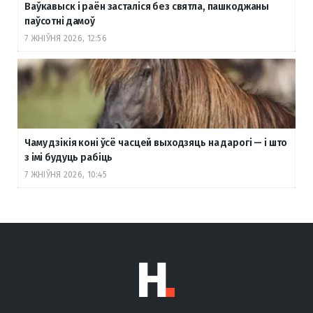
Ваўкавыск і раён засталіся без святла, пашкоджаны
паўсотні дамоў
7 ЖНІЎНЯ 2026, 12:56
Чаму дзікія коні ўсё часцей выходзяць на дарогі — і што
з імі будуць рабіць
7 ЖНІЎНЯ 2026, 10:45